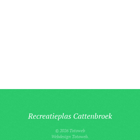
Recreatieplas Cattenbroek
©
2026
Totoweb
Webdesign
Totoweb
.